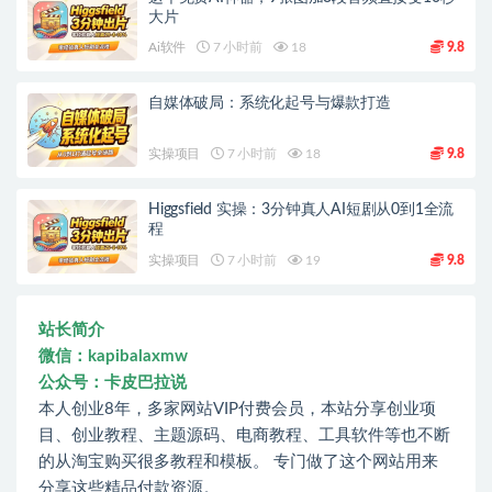
大片
Ai软件
7 小时前
18
9.8
自媒体破局：系统化起号与爆款打造
实操项目
7 小时前
18
9.8
Higgsfield 实操：3分钟真人AI短剧从0到1全流
程
实操项目
7 小时前
19
9.8
站长简介
微信：kapibalaxmw
公众号：卡皮巴拉说
本人创业8年，多家网站VIP付费会员，本站分享创业项
目、创业教程、主题源码、电商教程、工具软件等也不断
的从淘宝购买很多教程和模板。 专门做了这个网站用来
分享这些精品付款资源。