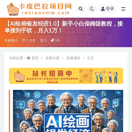
登录
全部
【AI绘画银发经济1.0】新手小白保姆级教程，接
单接到手软，月入1万！
实操项目
1 年前
0
9.8
当前位置：
首页
全部分类
实操项目
正文