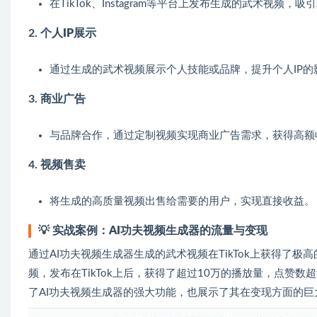
在TikTok、Instagram等平台上发布生成的武术视
2.
个人IP展示
通过生成的武术视频展示个人技能或品牌，提升个人IP
3.
商业广告
与品牌合作，通过定制视频实现商业广告需求，获得高额
4.
视频售卖
将生成的高质量视频出售给需要的用户，实现直接收益。
💡
实战案例：AI功夫视频生成器的流量与变现
通过AI功夫视频生成器生成的武术视频在TikTok上获得了
频，发布在TikTok上后，获得了超过10万的播放量，点赞
了AI功夫视频生成器的强大功能，也展示了其在变现方面的巨