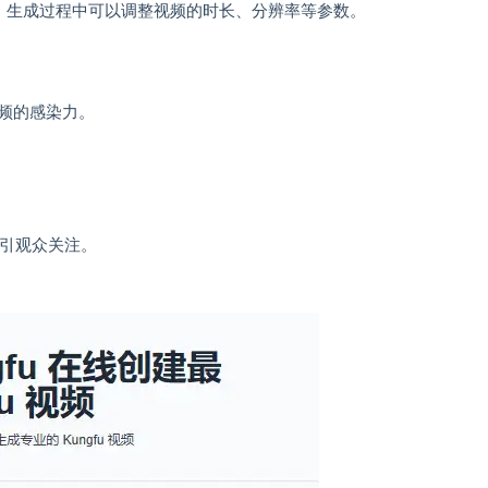
频。生成过程中可以调整视频的时长、分辨率等参数。
频的感染力。
，吸引观众关注。