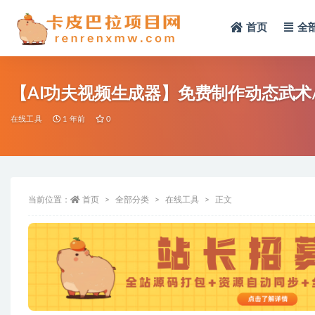
首页
全
全部
【AI功夫视频生成器】免费制作动态武术
在线工具
1 年前
0
当前位置：
首页
全部分类
在线工具
正文