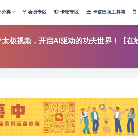
部分类
会员专区
卡密专区
卡皮巴拉工具箱
/太极视频，开启AI驱动的功夫世界！【在