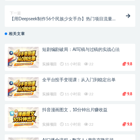
下一篇
【用Deepseek制作56个民族少女手办】热门项目流量
暴涨，传承非遗文化！
相关文章
短剧编剧破局：AI写稿与过稿的实战心法
实操项目
11 小时前
22
9.8
全平台投手变现课：从入门到稳定出单
实操项目
11 小时前
22
9.8
抖音漫画图文，10分钟出片赚收益
实操项目
11 小时前
22
9.8