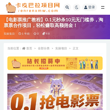
登录
全部
【电影票推广教程】0.1元秒杀10元无门槛券，淘
票票合作项目，轻松赚取高额佣金！
实操项目
1 年前
0
9.8
当前位置：
首页
全部分类
实操项目
正文