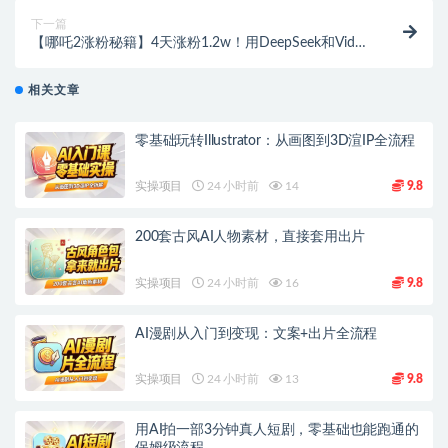
下一篇
【哪吒2涨粉秘籍】4天涨粉1.2w！用DeepSeek和Vidu
制作爆款哪吒冰淇淋视频【飞书文档教程】
相关文章
零基础玩转Illustrator：从画图到3D渲IP全流程
实操项目
24 小时前
14
9.8
200套古风AI人物素材，直接套用出片
实操项目
24 小时前
16
9.8
AI漫剧从入门到变现：文案+出片全流程
实操项目
24 小时前
13
9.8
用AI拍一部3分钟真人短剧，零基础也能跑通的