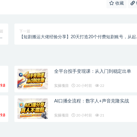
收藏
篇
下一篇
目
【短剧搬运大佬经验分享】20天打造20个付费短剧账号，从起
！
到变现的实战秘籍！
全平台投手变现课：从入门到稳定出单
9.8
实操项目
20 小时前
22
AI口播全流程：数字人+声音克隆实战
9.8
实操项目
20 小时前
21