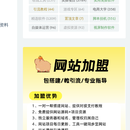
在线工具
(157)
实操项目
(3789)
实用免费软件
(415)
引流教程
(44)
游戏专区
(64)
电商大学
(358)
精选软件
(1209)
置顶文章
(7)
脚本挂机
(551)
资料
自媒体运营
(96)
虚拟资源
(92)
视屏制作软件
(62)