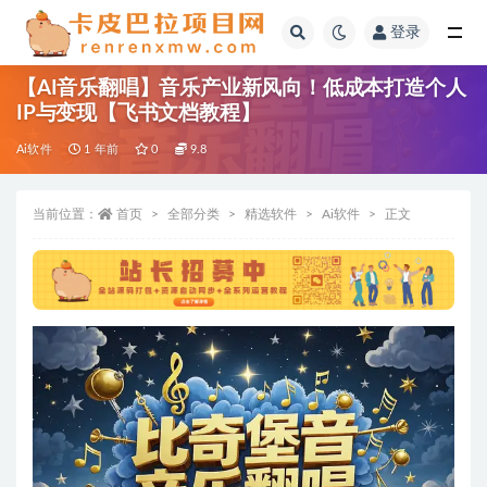
登录
全部
【AI音乐翻唱】音乐产业新风向！低成本打造个人
IP与变现【飞书文档教程】
Ai软件
1 年前
0
9.8
当前位置：
首页
全部分类
精选软件
Ai软件
正文