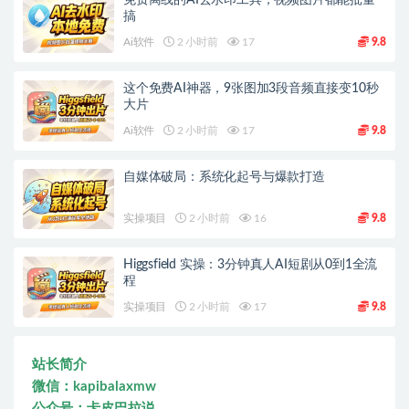
免费离线的AI去水印工具，视频图片都能批量
搞
Ai软件
2 小时前
17
9.8
这个免费AI神器，9张图加3段音频直接变10秒
大片
Ai软件
2 小时前
17
9.8
自媒体破局：系统化起号与爆款打造
实操项目
2 小时前
16
9.8
Higgsfield 实操：3分钟真人AI短剧从0到1全流
程
实操项目
2 小时前
17
9.8
站长简介
微信：kapibalaxmw
公众号：卡皮巴拉说