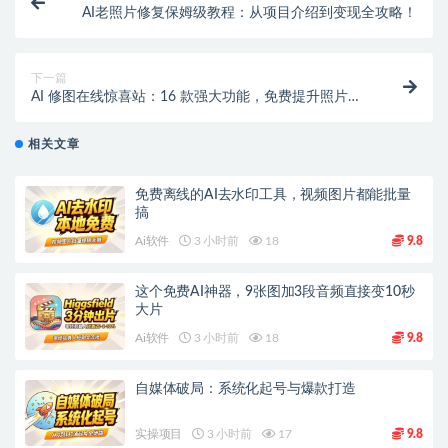
AI老照片修复保姆级教程：从项目介绍到变现全攻略！
下一篇
AI 修图在线惊喜站：16 款强大功能，免费提升照片质
量 【在线工具】
相关文章
免费离线的AI去水印工具，视频图片都能批量
搞
Ai软件
3 小时前
18
9.8
这个免费AI神器，9张图加3段音频直接变10秒
大片
Ai软件
3 小时前
18
9.8
自媒体破局：系统化起号与爆款打造
实操项目
3 小时前
17
9.8