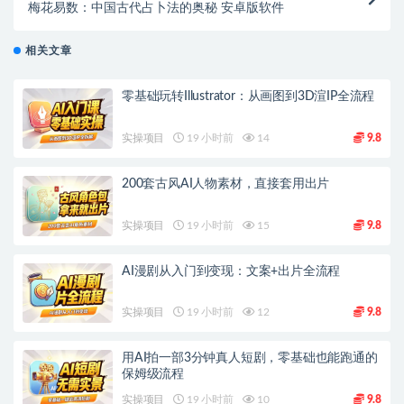
梅花易数：中国古代占卜法的奥秘 安卓版软件
相关文章
零基础玩转Illustrator：从画图到3D渲IP全流程
实操项目
19 小时前
14
9.8
200套古风AI人物素材，直接套用出片
实操项目
19 小时前
15
9.8
AI漫剧从入门到变现：文案+出片全流程
实操项目
19 小时前
12
9.8
用AI拍一部3分钟真人短剧，零基础也能跑通的
保姆级流程
实操项目
19 小时前
10
9.8