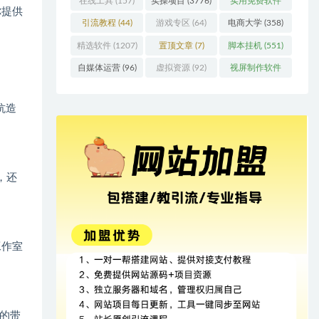
在线工具
(157)
实操项目
(3776)
实用免费软件
你提供
(415)
引流教程
(44)
游戏专区
(64)
电商大学
(358)
精选软件
(1207)
置顶文章
(7)
脚本挂机
(551)
自媒体运营
(96)
虚拟资源
(92)
视屏制作软件
(62)
抗造
，还
工作室
的带