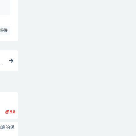
、
链接
简
9.8
跑通的保