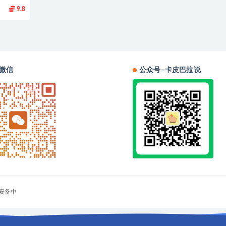
9.8
微信
公众号–卡皮巴拉说
安备中