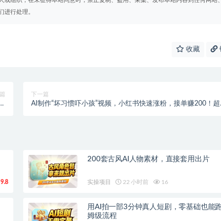
人或组织，在未征得本站同意时，禁止复制、盗用、采集、发布本站内容到任何网站
们进行处理。
收藏
篇
下一篇
来
AI制作“坏习惯吓小孩”视频，小红书快速涨粉，接单赚200！超
】
单玩法！
200套古风AI人物素材，直接套用出片
9.8
实操项目
22 小时前
16
用AI拍一部3分钟真人短剧，零基础也能
姆级流程