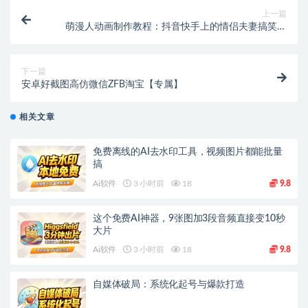
上一篇
萌漫人动画制作教程：抖音快手上的情侣夫妻搞笑动
画，轻松自学！
下一篇
安卓好截图高仿微信ZFB淘宝【专属】
相关文章
免费离线的AI去水印工具，视频图片都能批量
搞
Ai软件
3 小时前
18
9.8
这个免费AI神器，9张图加3段音频直接变10秒
大片
Ai软件
3 小时前
18
9.8
自媒体破局：系统化起号与爆款打造