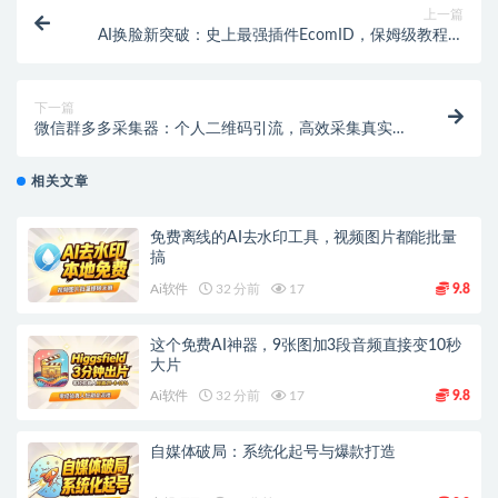
上一篇
AI换脸新突破：史上最强插件EcomID，保姆级教程来
袭！【专属】【飞书文档教程】
下一篇
微信群多多采集器：个人二维码引流，高效采集真实用
户！【专属】
相关文章
免费离线的AI去水印工具，视频图片都能批量
搞
Ai软件
32 分前
17
9.8
这个免费AI神器，9张图加3段音频直接变10秒
大片
Ai软件
32 分前
17
9.8
自媒体破局：系统化起号与爆款打造