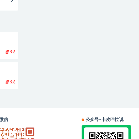
9.8
9.8
微信
公众号–卡皮巴拉说