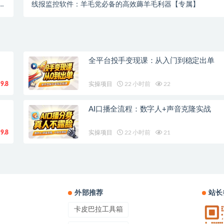
有
线报监控软件：羊毛党必备的高效薅羊毛利器【专属】
】
全平台投手变现课：从入门到稳定出单
9.8
实操项目
22 小时前
22
AI口播全流程：数字人+声音克隆实战
9.8
实操项目
22 小时前
21
外部推荐
站长
卡皮巴拉工具箱