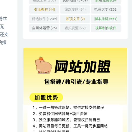
在线工具
(157)
实操项目
(3789)
实用免费软件
(415)
引流教程
(44)
游戏专区
(64)
电商大学
(358)
粉丝
精选软件
(1209)
置顶文章
(7)
脚本挂机
(551)
无
自媒体运营
(96)
虚拟资源
(92)
视屏制作软件
还支
(62)
的操