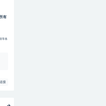
所有
籍等各
、
链接