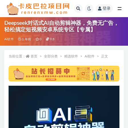
登录
全部
Deepseek对话式AI自动剪辑神器，免费无广告，
轻松搞定短视频安卓系统专区【专属】
Ai软件
1 年前
0
9.8
当前位置：
首页
全部分类
精选软件
Ai软件
正文