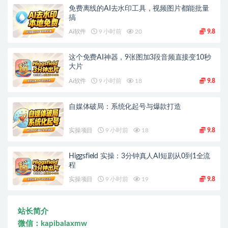
免费离线的AI去水印工具，视频图片都能批量
搞
Ai软件
9 小时前
20
9.8
这个免费AI神器，9张图加3段音频直接变10秒
大片
Ai软件
9 小时前
18
9.8
自媒体破局：系统化起号与爆款打造
实操项目
9 小时前
18
9.8
Higgsfield 实操：3分钟真人AI短剧从0到1全流
程
实操项目
9 小时前
19
9.8
站长简介
微信：kapibalaxmw