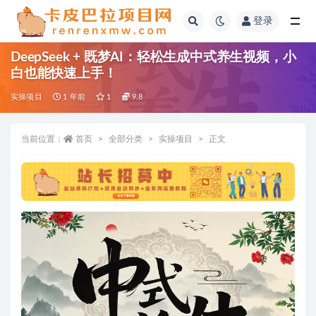
登录
全部
DeepSeek + 既梦AI：轻松生成中式养生视频，小
白也能快速上手！
实操项目
1 年前
1
9.8
当前位置：
首页
全部分类
实操项目
正文