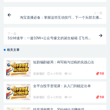
上一篇
淘宝直播必备：掌握这些互动技巧，下一个头部主播就
是你！
下一篇
5分钟速学：一篇10W+公众号爆文的诞生秘籍【飞书
文档教程】
相关文章
短剧编剧破局：AI写稿与过稿的实战心法
实操项目
6 小时前
21
9.8
全平台投手变现课：从入门到稳定出单
实操项目
6 小时前
19
9.8
抖音漫画图文，10分钟出片赚收益