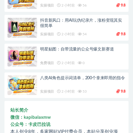
实操项目
2 小时前
56
9.8
抖音新风口：用AI玩伪纪录片，涨粉变现其实
很简单
实操项目
2 小时前
54
9.8
明星贴图：自带流量的公众号爆文新赛道
免费项目
2 小时前
0
八类AI角色提示词清单，200个拿来即用的指令
实操项目
2 小时前
53
9.8
站长简介
微信：kapibalaxmw
公众号：卡皮巴拉说
本人创业8年，多家网站VIP付费会员，本站分享创业项