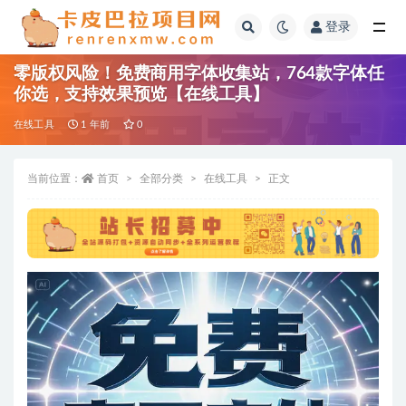
登录
全部
零版权风险！免费商用字体收集站，764款字体任
你选，支持效果预览【在线工具】
在线工具
1 年前
0
当前位置：
首页
全部分类
在线工具
正文