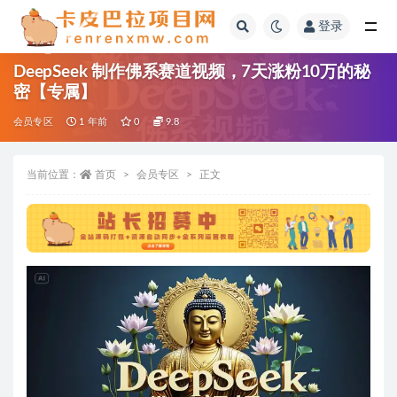
登录
全部
DeepSeek 制作佛系赛道视频，7天涨粉10万的秘
密【专属】
会员专区
1 年前
0
9.8
当前位置：
首页
会员专区
正文