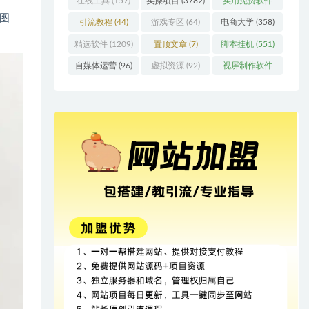
在线工具
(157)
实操项目
(3782)
实用免费软件
的图
(415)
引流教程
(44)
游戏专区
(64)
电商大学
(358)
精选软件
(1209)
置顶文章
(7)
脚本挂机
(551)
自媒体运营
(96)
虚拟资源
(92)
视屏制作软件
(62)