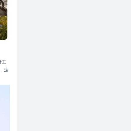
计工
，这