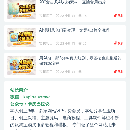
200套古风AI人物素材，直接套用出片
实操项目
23 小时前
16
9.8
AI漫剧从入门到变现：文案+出片全流程
实操项目
23 小时前
13
9.8
用AI拍一部3分钟真人短剧，零基础也能跑通的
保姆级流程
实操项目
23 小时前
11
9.8
站长简介
微信：kapibalaxmw
公众号：卡皮巴拉说
本人创业8年，多家网站VIP付费会员，本站分享创业项
目、创业教程、主题源码、电商教程、工具软件等也不断
的从淘宝购买很多教程和模板。 专门做了这个网站用来