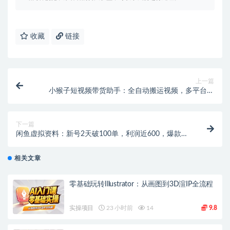
收藏
链接
上一篇
小猴子短视频带货助手：全自动搬运视频，多平台带
货，日入可观！
下一篇
闲鱼虚拟资料：新号2天破100单，利润近600，爆款选
品方法大公开！【飞书文档教程】
相关文章
零基础玩转Illustrator：从画图到3D渲IP全流程
实操项目
23 小时前
14
9.8