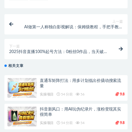
上一篇
AI做第一人称独白影视解说：保姆级教程，手把手教你
制作爆款视频
下一篇
2025抖音直播100%起号方法：0粉丝0作品，当天破千
人在线！
相关文章
直通车矩阵打法：用多计划低出价撬动搜索流
量
实操项目
54 分前
56
9.8
抖音新风口：用AI玩伪纪录片，涨粉变现其实
很简单
实操项目
54 分前
54
9.8