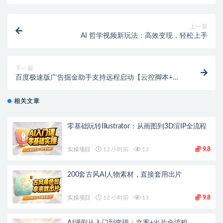
上一篇
AI 哲学视频新玩法：高效变现，轻松上手
下一篇
百度极速版广告掘金助手支持远程启动【云控脚本+使
用教程】
相关文章
零基础玩转Illustrator：从画图到3D渲IP全流程
实操项目
12 小时前
12
9.8
200套古风AI人物素材，直接套用出片
实操项目
12 小时前
13
9.8
AI漫剧从入门到变现：文案+出片全流程