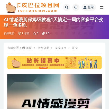
登录
全部
AI 情感漫剪保姆级教程1天搞定一周内容多平台变
现一鱼多吃
实操项目
1 年前
0
9.8
当前位置：
首页
全部分类
实操项目
正文