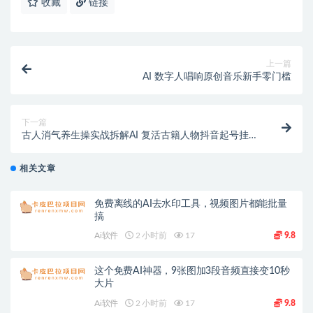
收藏
链接
上一篇
AI 数字人唱响原创音乐新手零门槛
下一篇
古人消气养生操实战拆解AI 复活古籍人物抖音起号挂橱
窗【专属】
相关文章
免费离线的AI去水印工具，视频图片都能批量
搞
Ai软件
2 小时前
17
9.8
这个免费AI神器，9张图加3段音频直接变10秒
大片
Ai软件
2 小时前
17
9.8