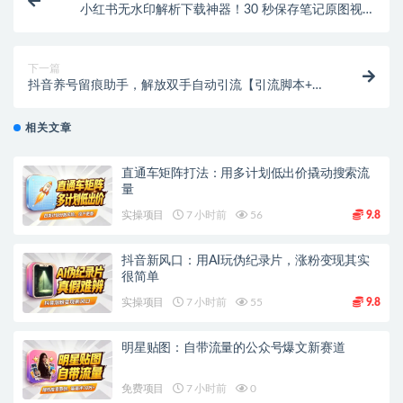
小红书无水印解析下载神器！30 秒保存笔记原图视频
【在线工具】
下一篇
抖音养号留痕助手，解放双手自动引流【引流脚本+使
用教程】
相关文章
直通车矩阵打法：用多计划低出价撬动搜索流
量
实操项目
7 小时前
56
9.8
抖音新风口：用AI玩伪纪录片，涨粉变现其实
很简单
实操项目
7 小时前
55
9.8
明星贴图：自带流量的公众号爆文新赛道
免费项目
7 小时前
0