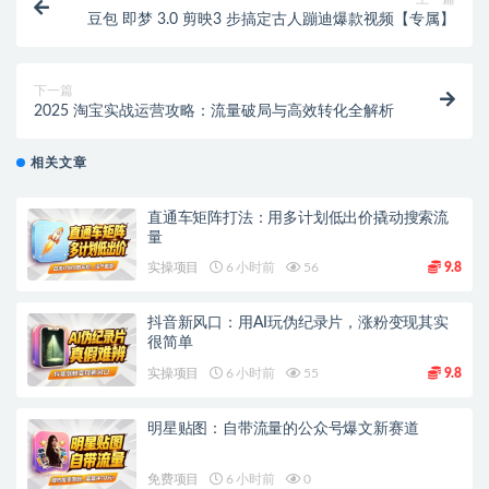
豆包 即梦 3.0 剪映3 步搞定古人蹦迪爆款视频【专属】
下一篇
2025 淘宝实战运营攻略：流量破局与高效转化全解析
相关文章
直通车矩阵打法：用多计划低出价撬动搜索流
量
实操项目
6 小时前
56
9.8
抖音新风口：用AI玩伪纪录片，涨粉变现其实
很简单
实操项目
6 小时前
55
9.8
明星贴图：自带流量的公众号爆文新赛道
免费项目
6 小时前
0