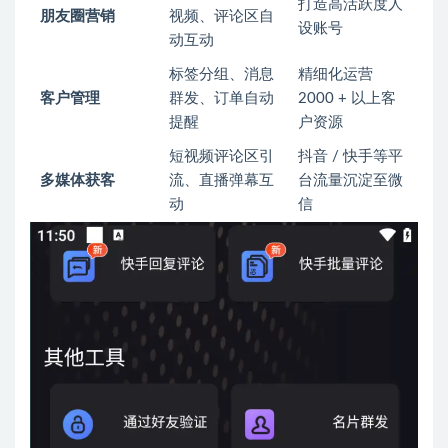
打造高活跃度人
朋友圈营销
视频、评论区自
设账号
动互动
标签分组、消息
精细化运营
客户管理
群发、订单自动
2000 + 以上客
提醒
户资源
短视频评论区引
抖音 / 快手等平
多媒体获客
流、直播弹幕互
台流量沉淀至微
动
信