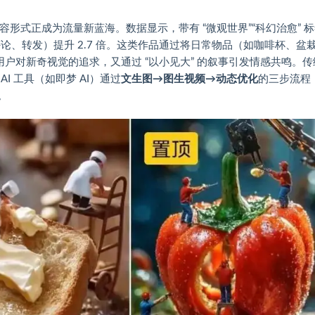
容形式正成为流量新蓝海。数据显示，带有 “微观世界”“科幻治愈” 
论、转发）提升 2.7 倍。这类作品通过将日常物品（如咖啡杯、盆
满足用户对新奇视觉的追求，又通过 “以小见大” 的叙事引发情感共鸣。
I 工具（如即梦 AI）通过
文生图→图生视频→动态优化
的三步流程
。