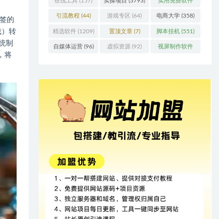
在线工具
(157)
实操项目
(3793)
实用免费软件
(415)
引流教程
(44)
游戏专区
(64)
电商大学
(358)
标签的
栽）转
精选软件
(1209)
置顶文章
(7)
脚本挂机
(551)
传统制
自媒体运营
(96)
虚拟资源
(92)
视屏制作软件
，将
(62)