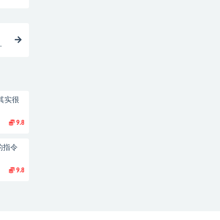
助
其实很
9.8
的指令
9.8