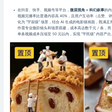
在抖音、快手、视频号等平台，
微观视角 + 科幻叙事
的内
视频完播率比普通内容高 40%，且用户互动率（点赞、评
化为 “宇宙级” 场景，结合 AI 生成的电影级画面，既
作需专业微距镜头和场景搭建，成本高达数千元 / 条，而 A
单条视频成本压缩至 50 元以内，实现 “平民级” 内容产出