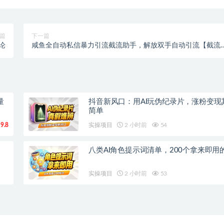
篇
下一篇
论
咸鱼全自动私信暴力引流截流助手，解放双手自动引流【截流
手+使用教程】
量
抖音新风口：用AI玩伪纪录片，涨粉变现
简单
9.8
实操项目
2 小时前
54
八类AI角色提示词清单，200个拿来即用
实操项目
2 小时前
53