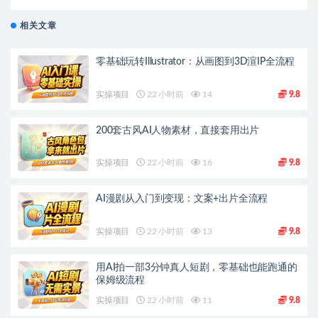
相关文章
零基础玩转Illustrator：从画图到3D渲IP全流程
实操项目
22 小时前
14
9.8
200套古风AI人物素材，直接套用出片
实操项目
22 小时前
16
9.8
AI漫剧从入门到变现：文案+出片全流程
实操项目
22 小时前
13
9.8
用AI拍一部3分钟真人短剧，零基础也能跑通的
保姆级流程
实操项目
22 小时前
11
9.8