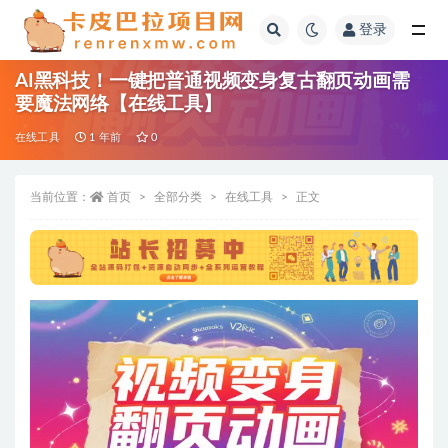
登录
全部
AI黑科技！一键把普通视频变身复古翻页动画需
要魔法网络【在线工具】
在线工具
1 年前
0
当前位置：
首页
全部分类
在线工具
正文