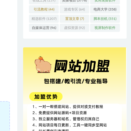
在线工具
(157)
实操项目
(3776)
实用免费软件
(415)
引流教程
(44)
游戏专区
(64)
电商大学
(358)
精选软件
(1207)
置顶文章
(7)
脚本挂机
(551)
自媒体运营
(96)
虚拟资源
(92)
视屏制作软件
(62)