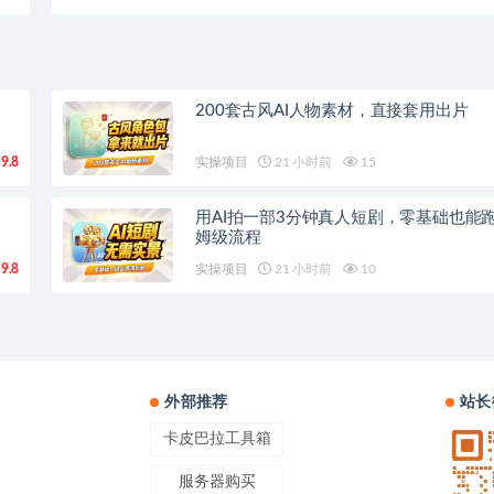
【虚拟资源】
200套古风AI人物素材，直接套用出片
9.8
实操项目
21 小时前
15
用AI拍一部3分钟真人短剧，零基础也能
姆级流程
9.8
实操项目
21 小时前
10
外部推荐
站长
卡皮巴拉工具箱
服务器购买