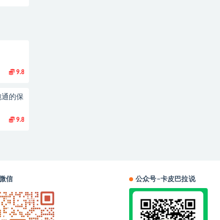
9.8
跑通的保
9.8
微信
公众号–卡皮巴拉说