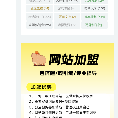
在线工具
(157)
实操项目
(3789)
实用免费软件
(415)
引流教程
(44)
游戏专区
(64)
电商大学
(358)
精选软件
(1209)
置顶文章
(7)
脚本挂机
(551)
自媒体运营
(96)
虚拟资源
(92)
视屏制作软件
(62)