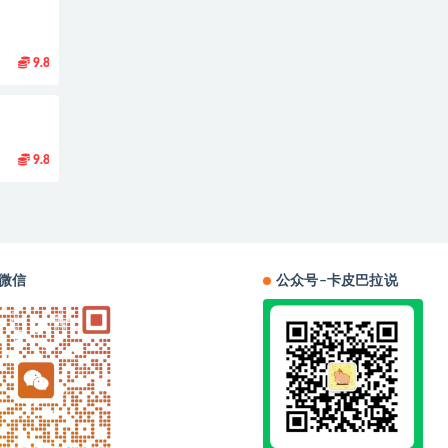
9.8
9.8
微信
公众号–卡皮巴拉说