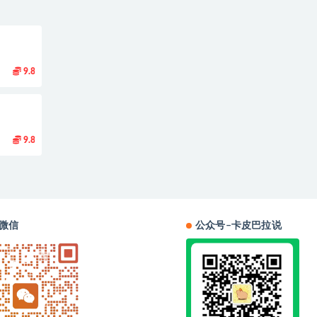
9.8
9.8
微信
公众号–卡皮巴拉说