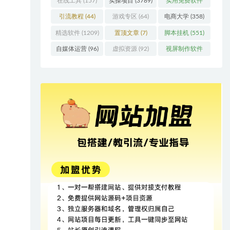
在线工具
(157)
实操项目
(3789)
实用免费软件
(415)
引流教程
(44)
游戏专区
(64)
电商大学
(358)
精选软件
(1209)
置顶文章
(7)
脚本挂机
(551)
自媒体运营
(96)
虚拟资源
(92)
视屏制作软件
(62)