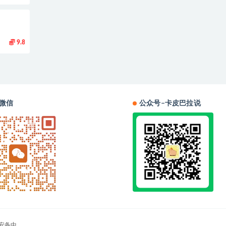
9.8
微信
公众号–卡皮巴拉说
安备中