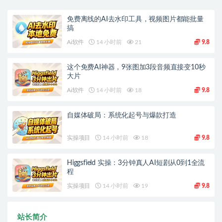
免费离线的AI去水印工具，视频图片都能批量
搞
Ai软件
14 小时前
21
9.8
这个免费AI神器，9张图加3段音频直接变10秒
大片
Ai软件
14 小时前
18
9.8
自媒体破局：系统化起号与爆款打造
实操项目
14 小时前
18
9.8
Higgsfield 实操：3分钟真人AI短剧从0到1全流
程
实操项目
14 小时前
19
9.8
站长简介