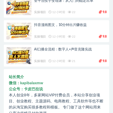
全平台投手变现课：从入门到稳定出单
实操项目
12 小时前
22
9.8
抖音漫画图文，10分钟出片赚收益
实操项目
12 小时前
22
9.8
AI口播全流程：数字人+声音克隆实战
实操项目
12 小时前
21
9.8
站长简介
微信：kapibalaxmw
公众号：卡皮巴拉说
本人创业8年，多家网站VIP付费会员，本站分享创业项
目、创业教程、主题源码、电商教程、工具软件等也不断
的从淘宝购买很多教程和模板。 专门做了这个网站用来