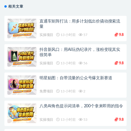
相关文章
直通车矩阵打法：用多计划低出价撬动搜索流
量
实操项目
13 小时前
57
9.8
抖音新风口：用AI玩伪纪录片，涨粉变现其实
很简单
实操项目
13 小时前
56
9.8
明星贴图：自带流量的公众号爆文新赛道
免费项目
13 小时前
2
八类AI角色提示词清单，200个拿来即用的指令
实操项目
13 小时前
53
9.8