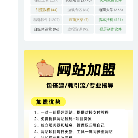
在线工具
(157)
实操项目
(3776)
实用免费软件
(415)
引流教程
(44)
游戏专区
(64)
电商大学
(358)
精选软件
(1207)
置顶文章
(7)
脚本挂机
(551)
自媒体运营
(96)
虚拟资源
(92)
视屏制作软件
(62)