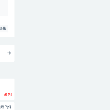
、
链接
9.8
跑通的保