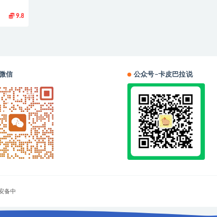
9.8
微信
公众号–卡皮巴拉说
安备中