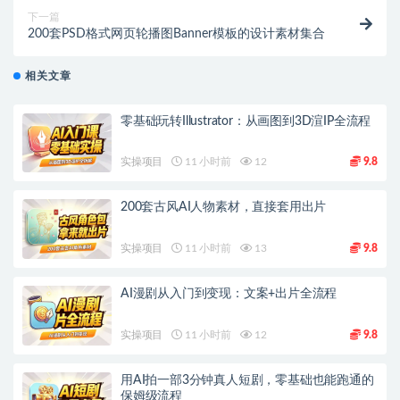
下一篇
200套PSD格式网页轮播图Banner模板的设计素材集合
相关文章
零基础玩转Illustrator：从画图到3D渲IP全流程
实操项目
11 小时前
12
9.8
200套古风AI人物素材，直接套用出片
实操项目
11 小时前
13
9.8
AI漫剧从入门到变现：文案+出片全流程
实操项目
11 小时前
12
9.8
用AI拍一部3分钟真人短剧，零基础也能跑通的
保姆级流程