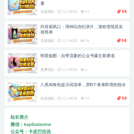
量
实操项目
12 小时前
57
9.8
抖音新风口：用AI玩伪纪录片，涨粉变现其实
很简单
实操项目
12 小时前
56
9.8
明星贴图：自带流量的公众号爆文新赛道
免费项目
12 小时前
1
八类AI角色提示词清单，200个拿来即用的指令
实操项目
12 小时前
53
9.8
站长简介
微信：kapibalaxmw
公众号：卡皮巴拉说