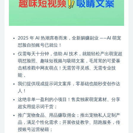
2025 年 AI 热潮席卷而来，全新躺赚副业 ——AI 萌宠
怼脸自拍账号已就位！
仅需每天十分钟，借助 AI 技术，就能轻松产出萌宠超
萌怼脸照、趣味短视频与吸睛文案，毛茸茸的可爱暴
击精准戳中网友萌点！无需苦寻灵感、无需专业技
能，
我们提供现成提示词文案库，零基础也能秒变创作达
人！
这绝非单一盈利的小项目！售卖独家萌宠素材、分享
超实用提示词干货；
推广宠物食品、用品赚取佣金；推出宠物私人定制产
品，满足个性化需求；开展收徒教学、陪跑服务，传
授账号运营秘籍；