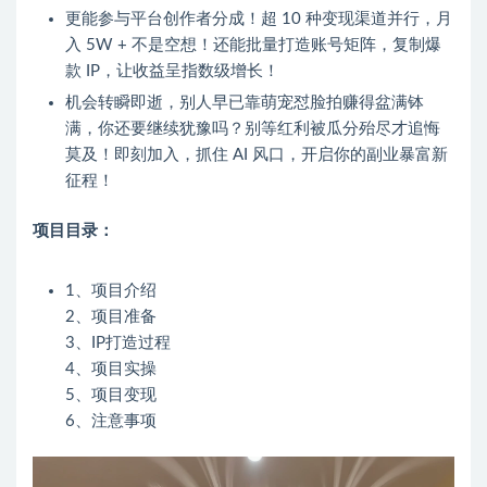
更能参与平台创作者分成！超 10 种变现渠道并行，月
入 5W + 不是空想！还能批量打造账号矩阵，复制爆
款 IP，让收益呈指数级增长！
机会转瞬即逝，别人早已靠萌宠怼脸拍赚得盆满钵
满，你还要继续犹豫吗？别等红利被瓜分殆尽才追悔
莫及！即刻加入，抓住 AI 风口，开启你的副业暴富新
征程！
项目目录：
1、项目介绍
2、项目准备
3、IP打造过程
4、项目实操
5、项目变现
6、注意事项