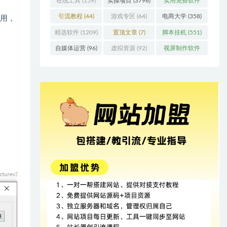
在线工具
(159)
实操项目
(3798)
实用免费软件
(415)
引流教程
(44)
游戏专区
(64)
电商大学
(358)
使用，
精选软件
(1209)
置顶文章
(7)
脚本挂机
(551)
自媒体运营
(96)
虚拟资源
(92)
视屏制作软件
(62)