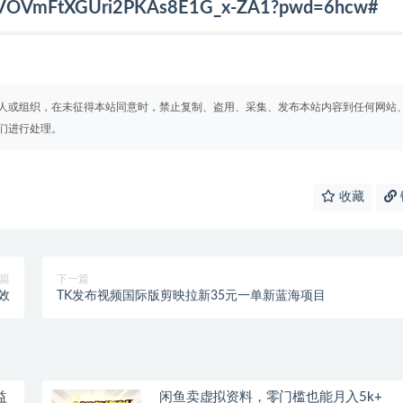
m/s/VOVmFtXGUri2PKAs8E1G_x-ZA1?pwd=6hcw#
人或组织，在未征得本站同意时，禁止复制、盗用、采集、发布本站内容到任何网站
们进行处理。
收藏
篇
下一篇
效
TK发布视频国际版剪映拉新35元一单新蓝海项目
益
闲鱼卖虚拟资料，零门槛也能月入5k+