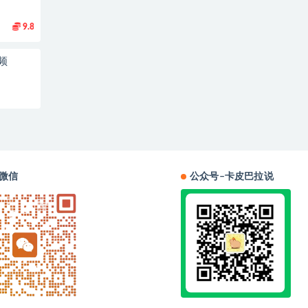
9.8
频
微信
公众号–卡皮巴拉说