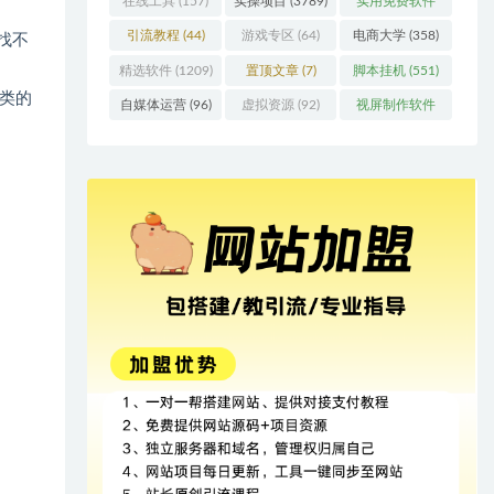
在线工具
(157)
实操项目
(3789)
实用免费软件
(415)
引流教程
(44)
游戏专区
(64)
电商大学
(358)
找不
精选软件
(1209)
置顶文章
(7)
脚本挂机
(551)
类的
自媒体运营
(96)
虚拟资源
(92)
视屏制作软件
(62)