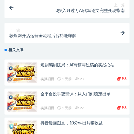
上一篇
0投入月过万AI代写论文完整变现指南
下一篇
敦煌网开店运营全流程后台功能详解
相关文章
短剧编剧破局：AI写稿与过稿的实战心法
实操项目
1 天前
23
9.8
全平台投手变现课：从入门到稳定出单
实操项目
1 天前
22
9.8
抖音漫画图文，10分钟出片赚收益