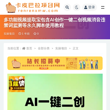
登录
全部
多功能视频提取宝包含AI创作一键二创视频消音违
禁词监测等永久脚本使用教程
实操项目
1 年前
0
当前位置：
首页
全部分类
实操项目
正文