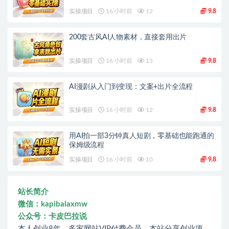
实操项目
16 小时前
12
9.8
200套古风AI人物素材，直接套用出片
实操项目
16 小时前
13
9.8
AI漫剧从入门到变现：文案+出片全流程
实操项目
16 小时前
12
9.8
用AI拍一部3分钟真人短剧，零基础也能跑通的
保姆级流程
实操项目
16 小时前
10
9.8
站长简介
微信：kapibalaxmw
公众号：卡皮巴拉说
本人创业8年，多家网站VIP付费会员，本站分享创业项