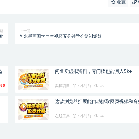
收藏
篇
下一篇
励
AI水墨画国学养生视频五分钟学会复制爆款
益
闲鱼卖虚拟资料，零门槛也能月入5k+
9.8
实操项目
5 小时前
26
这款浏览器扩展能自动抓取网页视频和音
在线工具
5 小时前
24