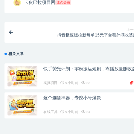
卡皮巴拉项目网
永久会员
上一
抖音极速版拉新每单15元平台额外满收奖
相关文章
快手荧光计划：零粉搬运短剧，靠播放量赚收
实操项目
5 小时前
26
这个选题神器，专挖小号爆款
在线工具
5 小时前
24