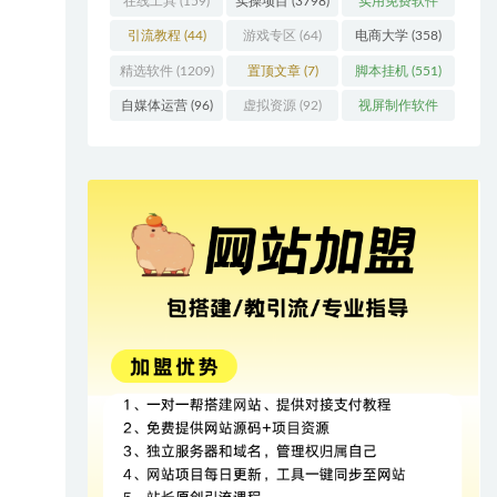
在线工具
(159)
实操项目
(3798)
实用免费软件
(415)
引流教程
(44)
游戏专区
(64)
电商大学
(358)
精选软件
(1209)
置顶文章
(7)
脚本挂机
(551)
自媒体运营
(96)
虚拟资源
(92)
视屏制作软件
(62)