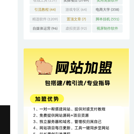
在线工具
(157)
实操项目
(3789)
实用免费软件
(415)
引流教程
(44)
游戏专区
(64)
电商大学
(358)
精选软件
(1209)
置顶文章
(7)
脚本挂机
(551)
自媒体运营
(96)
虚拟资源
(92)
视屏制作软件
(62)