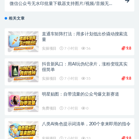
微信公众号无水印批量下载器支持图片/视频/音频无脑
一键下载 永久软件+使用教程
相关文章
直通车矩阵打法：用多计划低出价撬动搜索流
量
实操项目
7 小时前
56
9.8
抖音新风口：用AI玩伪纪录片，涨粉变现其实
很简单
实操项目
7 小时前
55
9.8
明星贴图：自带流量的公众号爆文新赛道
免费项目
7 小时前
0
八类AI角色提示词清单，200个拿来即用的指令
实操项目
7 小时前
53
9.8