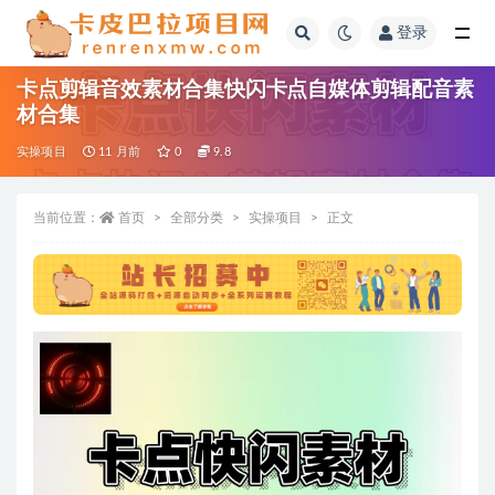
登录
全部
卡点剪辑音效素材合集快闪卡点自媒体剪辑配音素
材合集
实操项目
11 月前
0
9.8
当前位置：
首页
全部分类
实操项目
正文