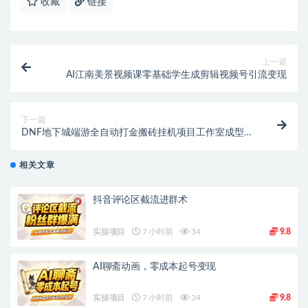
收藏
链接
上一篇
AI江南美景视频课零基础学生成剪辑视频号引流变现
下一篇
DNF地下城端游全自动打金搬砖挂机项目工作室成型项
目挂机脚本+使用教程
相关文章
抖音评论区截流进群术
实操项目
7 小时前
34
9.8
AI聊斋动画，零成本起号变现
实操项目
7 小时前
34
9.8