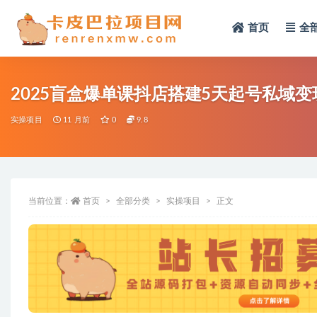
首页
全
全部
2025盲盒爆单课抖店搭建5天起号私域变
实操项目
11 月前
0
9.8
当前位置：
首页
全部分类
实操项目
正文