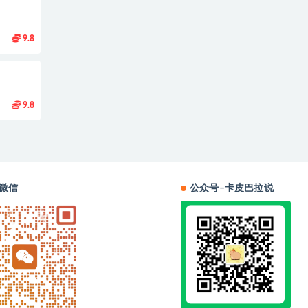
9.8
9.8
微信
公众号–卡皮巴拉说