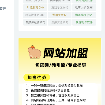
在线工具
(157)
实操项目
(3789)
实用免费软件
(415)
引流教程
(44)
游戏专区
(64)
电商大学
(358)
套体
精选软件
(1209)
置顶文章
(7)
脚本挂机
(551)
自媒体运营
(96)
虚拟资源
(92)
视屏制作软件
(62)