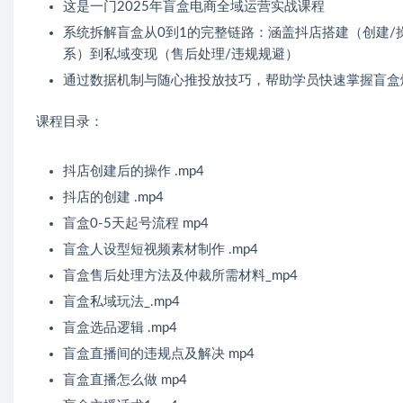
这是一门2025年盲盒电商全域运营实战课程
系统拆解盲盒从0到1的完整链路：涵盖抖店搭建（创建/
系）到私域变现（售后处理/违规规避）
通过数据机制与随心推投放技巧，帮助学员快速掌握盲盒
课程目录：
抖店创建后的操作 .mp4
抖店的创建 .mp4
盲盒0-5天起号流程 mp4
盲盒人设型短视频素材制作 .mp4
盲盒售后处理方法及仲裁所需材料_mp4
盲盒私域玩法_.mp4
盲盒选品逻辑 .mp4
盲盒直播间的违规点及解决 mp4
盲盒直播怎么做 mp4