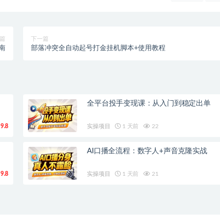
篇
下一篇
指南
部落冲突全自动起号打金挂机脚本+使用教程
全平台投手变现课：从入门到稳定出单
9.8
实操项目
1 天前
22
AI口播全流程：数字人+声音克隆实战
9.8
实操项目
1 天前
21