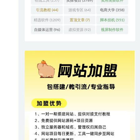
在线工具
(157)
实操项目
(3789)
实用免费软件
(415)
引流教程
(44)
游戏专区
(64)
电商大学
(358)
精选软件
(1209)
置顶文章
(7)
脚本挂机
(551)
自媒体运营
(96)
虚拟资源
(92)
视屏制作软件
(62)