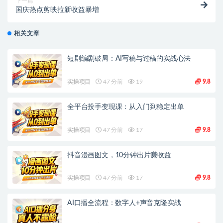
下一篇
国庆热点剪映拉新收益暴增
相关文章
短剧编剧破局：AI写稿与过稿的实战心法
实操项目
47 分前
19
9.8
全平台投手变现课：从入门到稳定出单
实操项目
47 分前
17
9.8
抖音漫画图文，10分钟出片赚收益
实操项目
47 分前
17
9.8
AI口播全流程：数字人+声音克隆实战