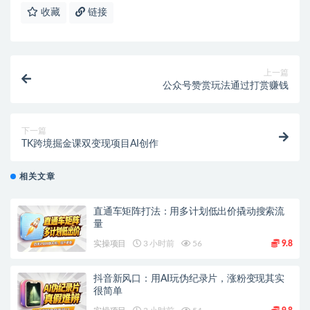
收藏
链接
上一篇
公众号赞赏玩法通过打赏赚钱
下一篇
TK跨境掘金课双变现项目AI创作
相关文章
直通车矩阵打法：用多计划低出价撬动搜索流
量
实操项目
3 小时前
56
9.8
抖音新风口：用AI玩伪纪录片，涨粉变现其实
很简单