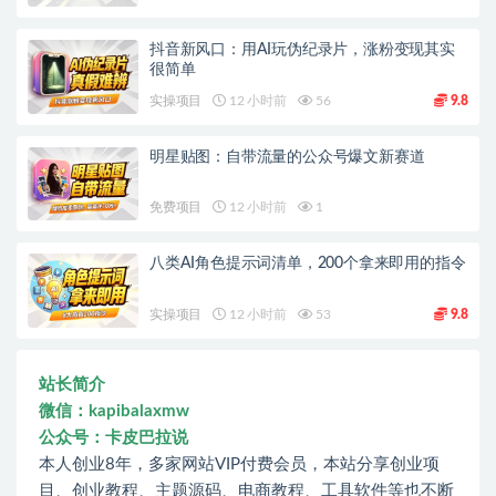
抖音新风口：用AI玩伪纪录片，涨粉变现其实
很简单
实操项目
12 小时前
56
9.8
明星贴图：自带流量的公众号爆文新赛道
免费项目
12 小时前
1
八类AI角色提示词清单，200个拿来即用的指令
实操项目
12 小时前
53
9.8
站长简介
微信：kapibalaxmw
公众号：卡皮巴拉说
本人创业8年，多家网站VIP付费会员，本站分享创业项
目、创业教程、主题源码、电商教程、工具软件等也不断